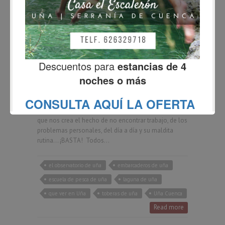
BLOG
Que ver en Uña | Los 6
rincones más especiales
Fernando
diciembre 8, 2015
3 Comments
Si amigos, con este post vais a conocer los mejores
lugares y rincones que ver en Uña y alrededores. A
veces queremos evadirnos del trabajo, o del estrés
que nos crea el hecho de no encontrar trabajo, de los
problemas personales, del día a día y su maldita
rutina… ¡BASTA! Todos…
el observatorio de uña
embarcaderos de uña
escuela de pesca de uña
laguna de uña
que ver en Uña
toberas de uña
Uña Cuenca
Read more