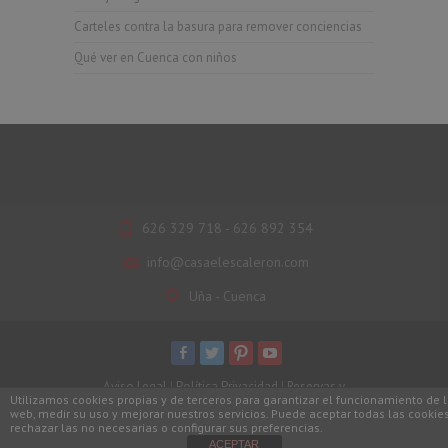
Carteles contra la basura para remover conciencias
Qué ver en Cuenca con niños
626 329 718 - 626 892 354
info@casaelescaleron.com
Uña - Cuenca
Aviso Legal
|
Política Privacidad
|
Reservas y
Utilizamos cookies propias y de terceros para garantizar el funcionamiento de 
Cancelaciones
| Hosting y Mantenimiento:
web, medir su uso y mejorar nuestros servicios. Puede aceptar todas las cookies
Decantowebs C.B.
rechazar las no necesarias o configurar sus preferencias.
ACEPTAR