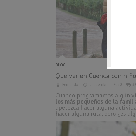
BLOG
Qué ver en Cuenca con niño
Fernando
septiembre 3, 2020
3
Cuando programamos algún vi
los más pequeños de la famili
apetezca hacer alguna activida
hacer alguna ruta, pero ¿es al