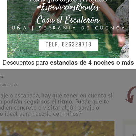
s
 Comments
aje o escapada,
hay que tener en cuenta si
a podrán seguirnos el ritmo.
Puede que te
d en concreto o visitar algún paraje o
go ideal para hacerlo con niños?