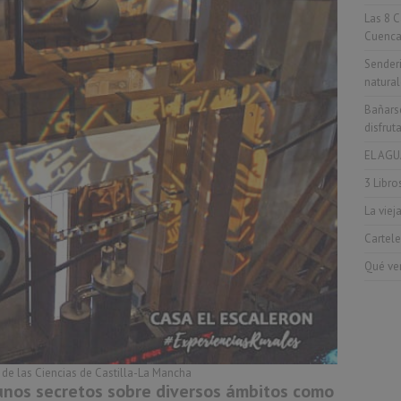
Las 8 C
Cuenca
Senderi
natural
Bañarse
disfrut
EL AGU
3 Libro
La viej
Cartele
Qué ve
 de las Ciencias de Castilla-La Mancha
unos secretos sobre diversos ámbitos como