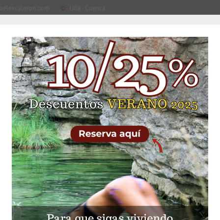
aelescaleron.com
Uña - Cuenca
LAS CASAS
ALREDEDORES
QUÉ VER
QUÉ HA
s