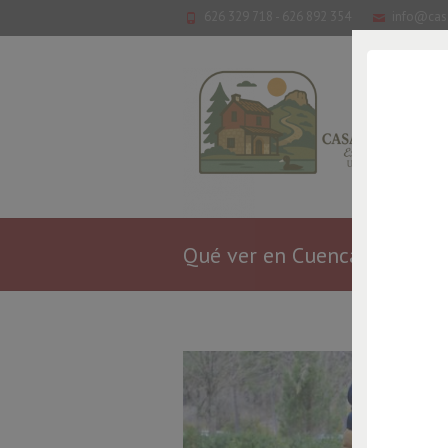
626 329 718 - 626 892 354
info@cas
Qué ver en Cuenca con niño