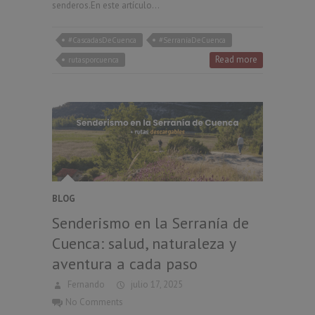
senderos.En este artículo…
#CascadasDeCuenca
#SerraníaDeCuenca
Read more
rutasporcuenca
BLOG
Senderismo en la Serranía de
Cuenca: salud, naturaleza y
aventura a cada paso
Fernando
julio 17, 2025
No Comments