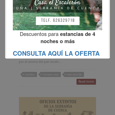
pueblos: la magia de lo
sencillo
Fernando
octubre 24, 2025
No Comments
En un mundo cada vez más acelerado, donde los
relojes parecen marcar no solo las horas sino
también nuestras prisas, existe un refugio donde el
tiempo transcurre de otra manera. Allí, los días se
miden por el sonido de las campanas de la iglesia,
por el aroma del pan recién…
pueblos
turismo rural
vida sencilla
Read more