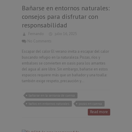
Bañarse en entornos naturales:
consejos para disfrutar con
responsabilidad
Fernando
julio 16, 2025
No Comments
Escapar del calor El verano invita a escapar del calor
buscando refugio en la naturaleza. Pozas, ríos y
embalses se convierten en oasis para los amantes
del agua al aire libre. Sin embargo, bañarse en estos
espacios requiere más que un bañador y una toalla:
también exige respeto, precaución y…
bañarse en la serrania de cuenca
baños en entornos naturales
pozas en cuenca
Read more