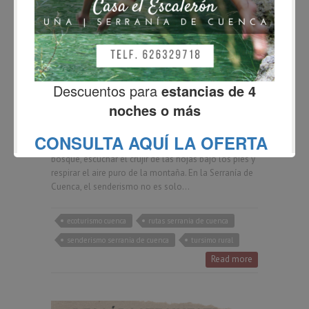
Senderismo en la Serranía de
Cuenca: salud, naturaleza y
aventura a cada paso
Fernando
julio 17, 2025
No Comments
Senderismo en la Serranía de Cuenca: salud,
naturaleza y aventura a cada paso Hay pocas
sensaciones tan revitalizantes como caminar por el
bosque, escuchar el crujir de las hojas bajo los pies y
respirar el aire puro de la montaña. En la Serranía de
Cuenca, el senderismo no es solo…
ecoturismo cuenca
rutas serrania de cuenca
senderismo serrania de cuenca
tursimo rural
Read more