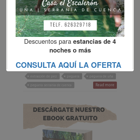
BLOG
La vieja Peguera de Uña
Fernando
enero 8, 2021
10 Comments
Te explicamos el proceso de restauración de la
peguera de Uña. Te contamos quienes se han
involucrado en el proyecto y para qué servía una
peguera en la Serranía de Cuenca.
extracción de pez
peguera
peguera de uña
Read more
peguera serrania de cuenca