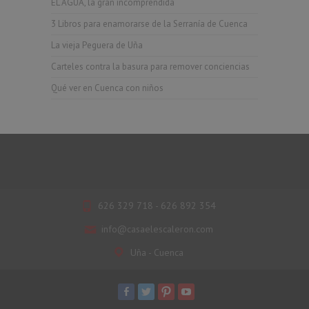
EL AGUA, la gran incomprendida
3 Libros para enamorarse de la Serranía de Cuenca
La vieja Peguera de Uña
Carteles contra la basura para remover conciencias
Qué ver en Cuenca con niños
626 329 718 - 626 892 354
info@casaelescaleron.com
Uña - Cuenca