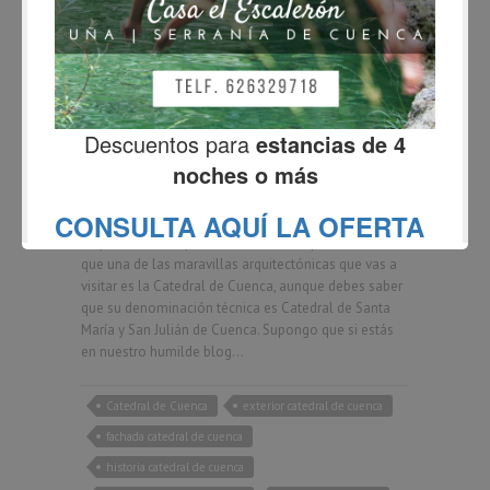
BLOG
La Catedral de Cuenca por
dentro y por fuera:
curiosidades, historia y
arquitectura.
Fernando
febrero 6, 2018
2 Comments
Si quieres saber qué ver en Cuenca capital está claro
que una de las maravillas arquitectónicas que vas a
visitar es la Catedral de Cuenca, aunque debes saber
que su denominación técnica es Catedral de Santa
María y San Julián de Cuenca. Supongo que si estás
en nuestro humilde blog…
Catedral de Cuenca
exterior catedral de cuenca
fachada catedral de cuenca
historia catedral de cuenca