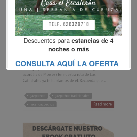
BLOG
Cómo hacer gazpachos – Paso
a paso
Fernando
septiembre 22, 2019
No Comments
Cómo hacer los gazpachos de Moisés Era una tarde
de domingo otoñal en Valdemeca. Estábamos en
familia, y a Moisés se le ocurrió que podría eleborar
unos gazpachos a la manera tradicional. ¿No os
acordáis de Moisés? En nuestra ruta de Las
Catedrales ya te hablamos de él. Recuerda que…
gazpachos
gazpachos tradicionales
Read more
hacer gazpachos