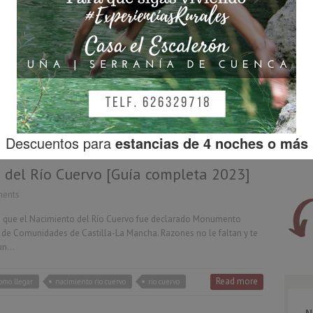
 del Río Cuervo [Guía completa 2023]
ents
en que el Nacimiento del Río Cuervo fue declarado Monumento
a de Comunidades de Castilla-La Mancha. Razones no le faltan y te
 un…
Read more
omo llegar
nacimiento rio cuervo
rio cuervo