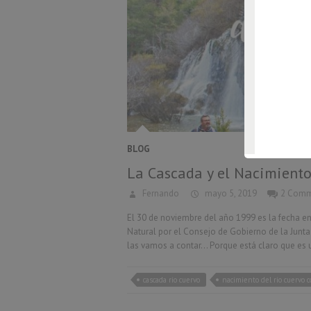
BLOG
La Cascada y el Nacimiento
Fernando
mayo 5, 2019
2 Comm
El 30 de noviembre del año 1999 es la fecha 
Natural por el Consejo de Gobierno de la Junt
las vamos a contar… Porque está claro que es
cascada rio cuervo
nacimiento del rio cuervo c