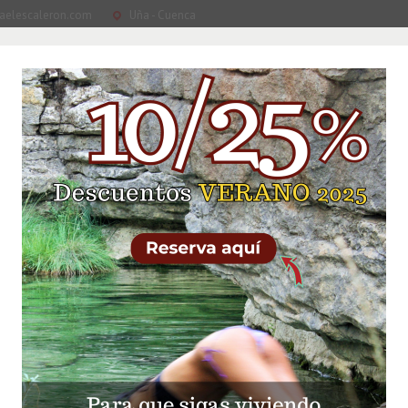
aelescaleron.com
Uña - Cuenca
LAS CASAS
ALREDEDORES
QUÉ VER
QUÉ HA