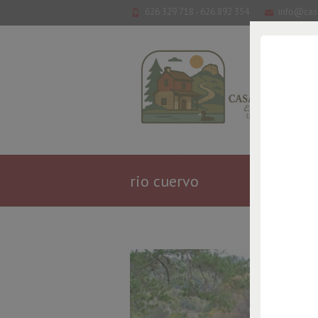
626 329 718 - 626 892 354
info@cas
rio cuervo