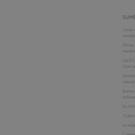
SUMÉ
Cosas q
sencill
Oficios
madera,
Las 8 C
Cuenca
Senderi
natural
Bañarse
disfrut
EL AGU
3 Libro
La viej
Cartele