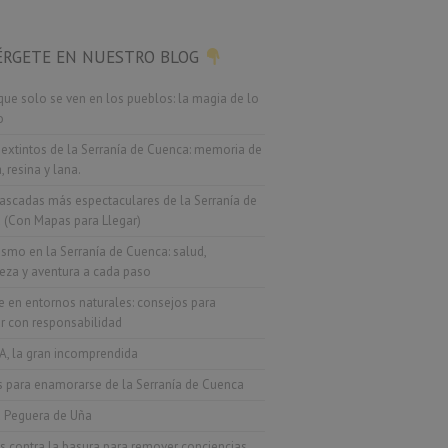
RGETE EN NUESTRO BLOG
ue solo se ven en los pueblos: la magia de lo
o
 extintos de la Serranía de Cuenca: memoria de
 resina y lana.
ascadas más espectaculares de la Serranía de
 (Con Mapas para Llegar)
smo en la Serranía de Cuenca: salud,
eza y aventura a cada paso
 en entornos naturales: consejos para
ar con responsabilidad
A, la gran incomprendida
s para enamorarse de la Serranía de Cuenca
a Peguera de Uña
s contra la basura para remover conciencias