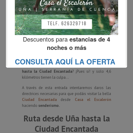
BLOG
Ruta desde Uña hasta la
Ciudad Encantada
Fernando
enero 25, 2015
6 Comments
¿Sabíais que se puede ir
caminando desde Uña
hasta la Ciudad Encantada
? ¡Pues si! y solo 4,6
kilómetros tienen la culpa…
A través de esta entrada intentaremos daros las
directrices necesarias para que podáis visitar la bella
Ciudad Encantada
desde
Casa el Escalerón
haciendo
senderismo.
Ruta desde Uña hasta la
Ciudad Encantada