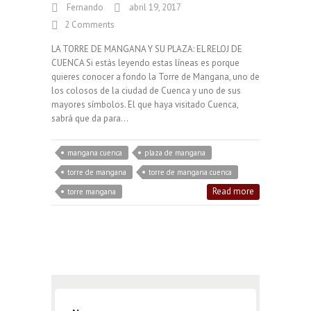
Fernando
abril 19, 2017
2 Comments
LA TORRE DE MANGANA Y SU PLAZA: EL RELOJ DE
CUENCA Si estás leyendo estas líneas es porque
quieres conocer a fondo la Torre de Mangana, uno de
los colosos de la ciudad de Cuenca y uno de sus
mayores símbolos. El que haya visitado Cuenca,
sabrá que da para…
mangana cuenca
plaza de mangana
torre de mangana
torre de mangana cuenca
Read more
torre mangana