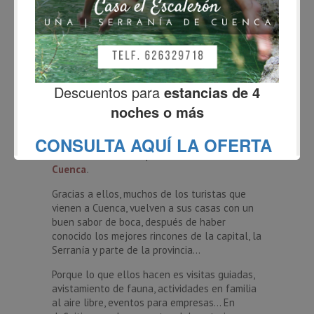
BLOG
El ecoturismo en Cuenca
Fernando
febrero 18, 2016
No Comments
¡Ya estamos aquí otra vez! Y pensaréis… ¿Qué
nos van a contar estos ahora? Pues hoy
queremos presentaros a Nuria y a Alberto, los
fundadores de la empresa
Ecoturismo
Cuenca
.
Gracias a ellos, muchos de los turistas que
vienen a Cuenca, vuelven a sus casas con un
buen sabor de boca, después de haber
conocido los mejores rincones de la capital, la
Serranía y parte de la provincia…
Porque lo que ellos hacen es visitas guiadas,
avistamiento de fauna, actividades en familia
al aire libre, eventos para empresas… En