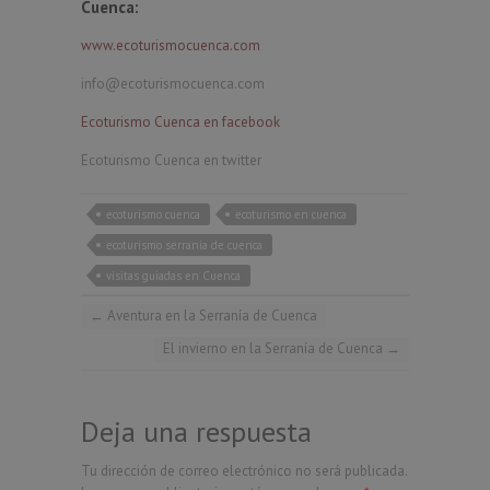
Cuenca:
www.ecoturismocuenca.com
info@ecoturismocuenca.com
Ecoturismo Cuenca en facebook
Ecoturismo Cuenca en twitter
ecoturismo cuenca
ecoturismo en cuenca
ecoturismo serrania de cuenca
visitas guiadas en Cuenca
←
Aventura en la Serranía de Cuenca
El invierno en la Serranía de Cuenca
→
Deja una respuesta
Tu dirección de correo electrónico no será publicada.