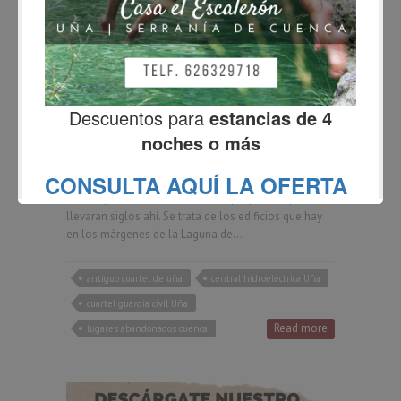
BLOG
El antiguo cuartel de Uña
Fernando
noviembre 30, 2014
6 Comments
Hace unos cuantos días, en uno de nuestros
numerosos paseos por el entorno de Uña y como
otras muchas veces, pasamos justo al lado de un
complejo de edificios derruidos que parece que
llevaran siglos ahí. Se trata de los edificios que hay
en los márgenes de la Laguna de…
antiguo cuartel de uña
central hidroeléctrica Uña
cuartel guardia civil Uña
Read more
lugares abandonados cuenca