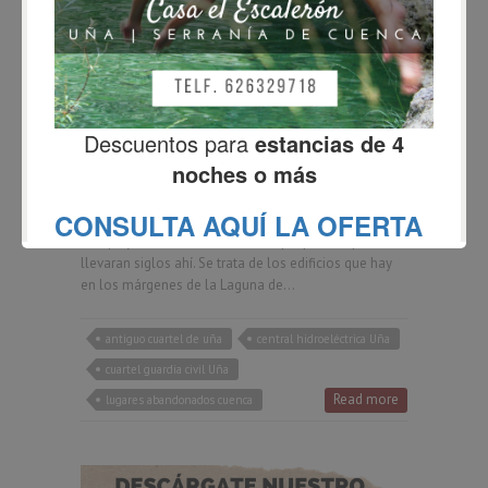
BLOG
El antiguo cuartel de Uña
Fernando
noviembre 30, 2014
6 Comments
Hace unos cuantos días, en uno de nuestros
numerosos paseos por el entorno de Uña y como
otras muchas veces, pasamos justo al lado de un
complejo de edificios derruidos que parece que
llevaran siglos ahí. Se trata de los edificios que hay
en los márgenes de la Laguna de…
antiguo cuartel de uña
central hidroeléctrica Uña
cuartel guardia civil Uña
Read more
lugares abandonados cuenca